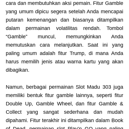
cara dan membutuhkan aksi pemain. Fitur Gamble
yang umum dipicu segera setelah Anda mencapai
putaran kemenangan dan biasanya ditampilkan
dalam permainan volatilitas rendah. Tombol
“Gamble” muncul, memungkinkan Anda
memutuskan cara melanjutkan. Saat ini yang
paling umum adalah fitur Trump, di mana Anda
harus memilih jenis atau warna kartu yang akan
dibagikan.
Namun, berbagai permainan Slot Madu 303 juga
memiliki bentuk fitur gamble lainnya, seperti fitur
Double Up, Gamble Wheel, dan fitur Gamble &
Collect yang sangat sederhana dan mudah
dipahami. Fitur terakhir ini ditampilkan dalam Book
of Dead, permainan slot Play’n GO yang paling