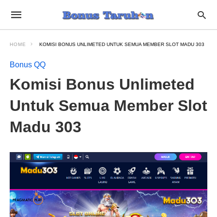
HOME
KOMISI BONUS UNLIMETED UNTUK SEMUA MEMBER SLOT MADU 303
Bonus QQ
Komisi Bonus Unlimeted
Untuk Semua Member Slot
Madu 303