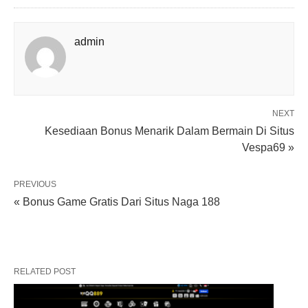
admin
NEXT
Kesediaan Bonus Menarik Dalam Bermain Di Situs
Vespa69 »
PREVIOUS
« Bonus Game Gratis Dari Situs Naga 188
RELATED POST