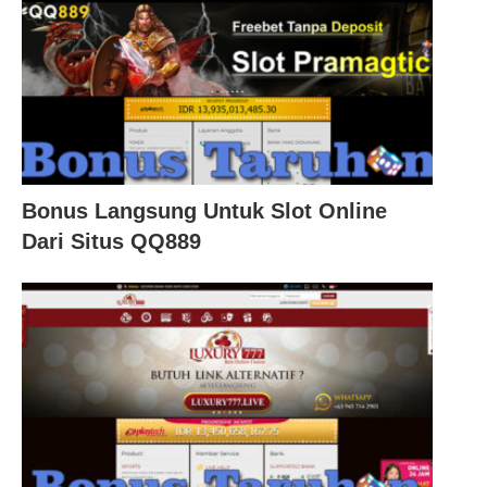
Bonus Langsung Untuk Slot Online
Dari Situs QQ889