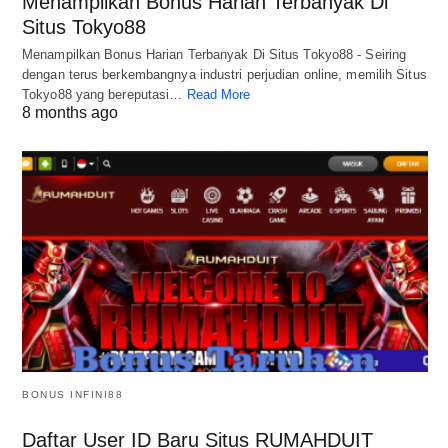
Menampilkan Bonus Harian Terbanyak Di
Situs Tokyo88
Menampilkan Bonus Harian Terbanyak Di Situs Tokyo88 - Seiring
dengan terus berkembangnya industri perjudian online, memilih Situs
Tokyo88 yang bereputasi…
Read More
8 months ago
BONUS INFINI88
Daftar User ID Baru Situs RUMAHDUIT