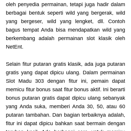
oleh penyedia permainan, tetapi juga hadir dalam
berbagai bentuk seperti wild yang bergerak, wild
yang bergeser, wild yang lengket, dll. Contoh
bagus tempat Anda bisa mendapatkan wild yang
berkembang adalah permainan slot klasik oleh
NetEnt.
Selain fitur putaran gratis klasik, ada juga putaran
gratis yang dapat dipicu ulang. Dalam permainan
Slot Madu 303 dengan fitur ini, pemain dapat
memicu fitur bonus saat fitur bonus aktif. Ini berarti
bonus putaran gratis dapat dipicu ulang sebanyak
yang Anda suka, memberi Anda 30, 50, atau 60
putaran tambahan. Dan bagian terbaiknya adalah,
fitur ini dapat dipicu bahkan saat bermain dengan