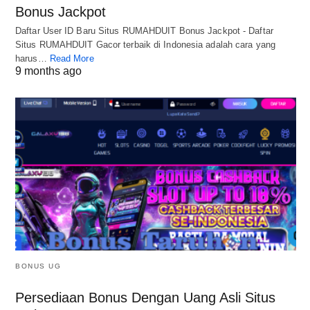
Bonus Jackpot
Daftar User ID Baru Situs RUMAHDUIT Bonus Jackpot - Daftar
Situs RUMAHDUIT Gacor terbaik di Indonesia adalah cara yang
harus…
Read More
9 months ago
BONUS UG
Persediaan Bonus Dengan Uang Asli Situs