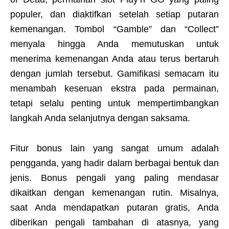
populer, dan diaktifkan setelah setiap putaran
kemenangan. Tombol “Gamble” dan “Collect”
menyala hingga Anda memutuskan untuk
menerima kemenangan Anda atau terus bertaruh
dengan jumlah tersebut. Gamifikasi semacam itu
menambah keseruan ekstra pada permainan,
tetapi selalu penting untuk mempertimbangkan
langkah Anda selanjutnya dengan saksama.
Fitur bonus lain yang sangat umum adalah
pengganda, yang hadir dalam berbagai bentuk dan
jenis. Bonus pengali yang paling mendasar
dikaitkan dengan kemenangan rutin. Misalnya,
saat Anda mendapatkan putaran gratis, Anda
diberikan pengali tambahan di atasnya, yang