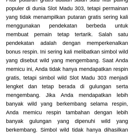
populer di dunia Slot Madu 303, tetapi permainan
yang tidak menampilkan putaran gratis sering kali
menggunakan pendekatan berbeda untuk
membuat pemain tetap tertarik. Salah satu
pendekatan adalah dengan memperkenalkan
bonus respin. Ini sering kali melibatkan simbol wild
yang disebut wild yang mengembang. Saat Anda
memicu ini, Anda tidak hanya mendapatkan respin
gratis, tetapi simbol wild Slot Madu 303 menjadi
lengket dan tetap berada di gulungan serta
mengembang. Jika Anda mendapatkan lebih
banyak wild yang berkembang selama respin,
Anda memicu respin tambahan dengan lebih
banyak gulungan yang dipenuhi wild yang
berkembang. Simbol wild tidak hanya dihasilkan