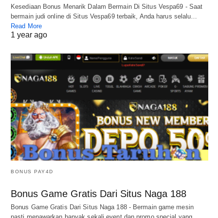
Kesediaan Bonus Menarik Dalam Bermain Di Situs Vespa69 - Saat
bermain judi online di Situs Vespa69 terbaik, Anda harus selalu…
Read More
1 year ago
BONUS PAY4D
Bonus Game Gratis Dari Situs Naga 188
Bonus Game Gratis Dari Situs Naga 188 - Bermain game mesin
pasti menawarkan banyak sekali event dan promo special yang…