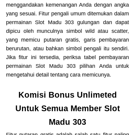
menggandakan kemenangan Anda dengan angka
yang sesuai. Fitur pengali umum ditemukan dalam
permainan Slot Madu 303 gulungan dan dapat
dipicu oleh munculnya simbol wild atau scatter,
yang memicu putaran gratis, garis pembayaran
berurutan, atau bahkan simbol pengali itu sendiri.
Jika fitur ini tersedia, periksa tabel pembayaran
permainan Slot Madu 303 pilihan Anda untuk
mengetahui detail tentang cara memicunya.
Komisi Bonus Unlimeted
Untuk Semua Member Slot
Madu 303
Fitur putaran gratis adalah salah satu fitur paling