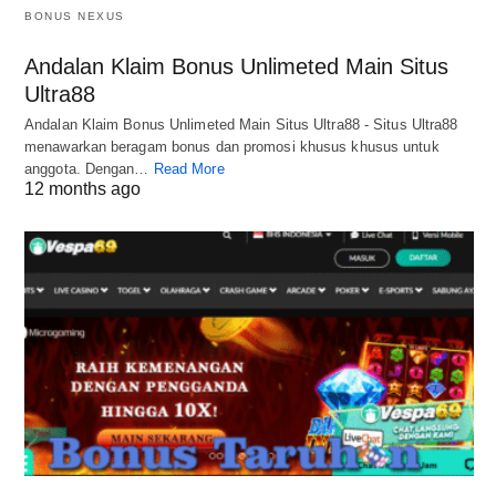
BONUS NEXUS
Andalan Klaim Bonus Unlimeted Main Situs
Ultra88
Andalan Klaim Bonus Unlimeted Main Situs Ultra88 - Situs Ultra88
menawarkan beragam bonus dan promosi khusus khusus untuk
anggota. Dengan…
Read More
12 months ago