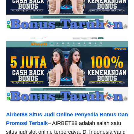
Airbet88 Situs Judi Online Penyedia Bonus Dan
Promosi Terbaik
– AIRBET88 adalah salah satu
situs judi slot online terpercaya. Di Indonesia yang