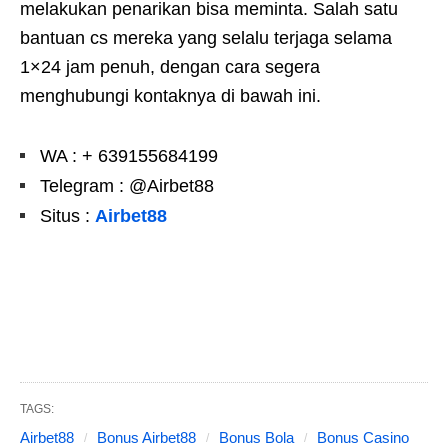
melakukan penarikan bisa meminta. Salah satu
bantuan cs mereka yang selalu terjaga selama
1×24 jam penuh, dengan cara segera
menghubungi kontaknya di bawah ini.
WA : + 639155684199
Telegram : @Airbet88
Situs :
Airbet88
TAGS:
Airbet88
Bonus Airbet88
Bonus Bola
Bonus Casino