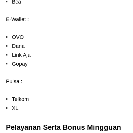
Bca
E-Wallet :
OVO
Dana
Link Aja
Gopay
Pulsa :
Telkom
XL
Pelayanan Serta Bonus Mingguan