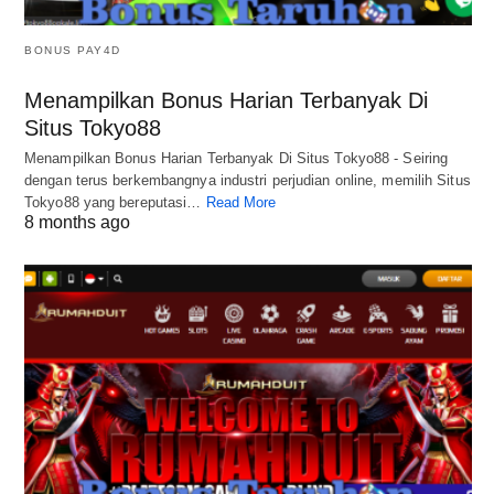
BONUS PAY4D
Menampilkan Bonus Harian Terbanyak Di
Situs Tokyo88
Menampilkan Bonus Harian Terbanyak Di Situs Tokyo88 - Seiring
dengan terus berkembangnya industri perjudian online, memilih Situs
Tokyo88 yang bereputasi…
Read More
8 months ago