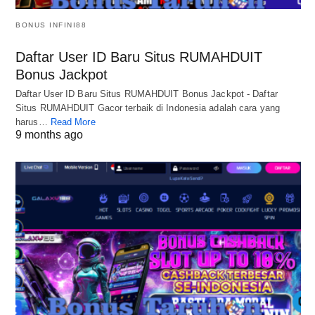
BONUS INFINI88
Daftar User ID Baru Situs RUMAHDUIT
Bonus Jackpot
Daftar User ID Baru Situs RUMAHDUIT Bonus Jackpot - Daftar
Situs RUMAHDUIT Gacor terbaik di Indonesia adalah cara yang
harus…
Read More
9 months ago