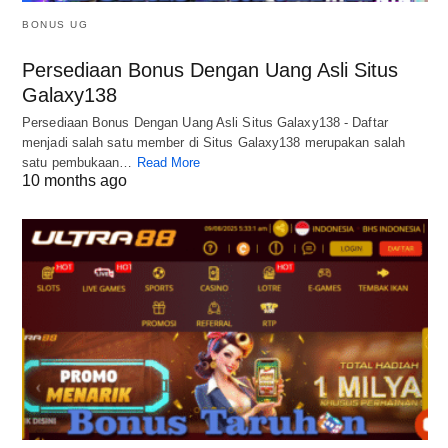
BONUS UG
Persediaan Bonus Dengan Uang Asli Situs
Galaxy138
Persediaan Bonus Dengan Uang Asli Situs Galaxy138 - Daftar
menjadi salah satu member di Situs Galaxy138 merupakan salah
satu pembukaan…
Read More
10 months ago