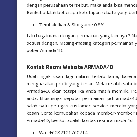
dengan perusahaan tersebut, maka anda bisa mendap
Berikut adalah beberapa ketetapan rebate yang ber
Tembak Ikan & Slot game 0.8%
Lalu bagaimana dengan permainan yang lain nya ? N
sesuai dengan. Masing-masing kategori permainan ya
poker Armada4D.
Kontak Resmi Website ARMADA4D
Udah ngak usah lagi mikirin terlalu lama, kar
menghasilkan profit yang besar. Melalui salah satu 
Armada4D, akan tetapi jika anda masih memiliki. P
anda, khususnya seputar permainan judi armada4
salah satu petugas customer service mereka yang
kesan. Serta kemudahan kepada member-member nya
Armada4D, berikut adalah kontak resmi armada 4d.
Wa : +6282121760714