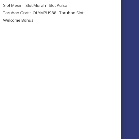
Slot Mesin
Slot Murah
Slot Pulsa
Taruhan Gratis OLYMPUS88
Taruhan Slot
Welcome Bonus