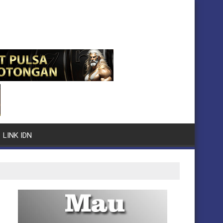
LINK IDN