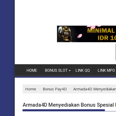
Skip
to
content
HOME
BONUS SLOT
LINK QQ
LINK MPO
Home
Bonus Pay4D
Armada4D Menyediakan 
Armada4D Menyediakan Bonus Spesial 