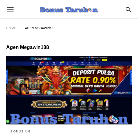
HOME
AGEN MEGAWIN188
Agen Megawin188
BONUS UG