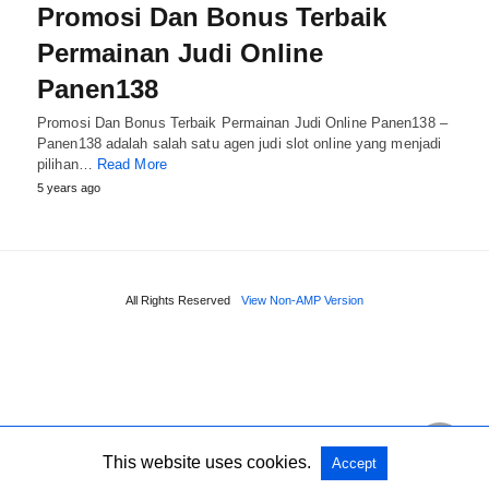
Promosi Dan Bonus Terbaik
Permainan Judi Online
Panen138
Promosi Dan Bonus Terbaik Permainan Judi Online Panen138 –
Panen138 adalah salah satu agen judi slot online yang menjadi
pilihan…
Read More
5 years ago
All Rights Reserved
View Non-AMP Version
This website uses cookies.
Accept