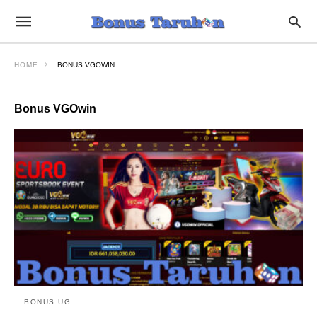
HOME
BONUS VGOWIN
Bonus VGOwin
BONUS UG