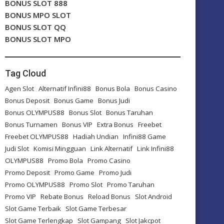
BONUS SLOT 888
BONUS MPO SLOT
BONUS SLOT QQ
BONUS SLOT MPO
Tag Cloud
Agen Slot
Alternatif Infini88
Bonus Bola
Bonus Casino
Bonus Deposit
Bonus Game
Bonus Judi
Bonus OLYMPUS88
Bonus Slot
Bonus Taruhan
Bonus Turnamen
Bonus VIP
Extra Bonus
Freebet
Freebet OLYMPUS88
Hadiah Undian
Infini88 Game
Judi Slot
Komisi Mingguan
Link Alternatif
Link Infini88
OLYMPUS88
Promo Bola
Promo Casino
Promo Deposit
Promo Game
Promo Judi
Promo OLYMPUS88
Promo Slot
Promo Taruhan
Promo VIP
Rebate Bonus
Reload Bonus
Slot Android
Slot Game Terbaik
Slot Game Terbesar
Slot Game Terlengkap
Slot Gampang
Slot Jakcpot