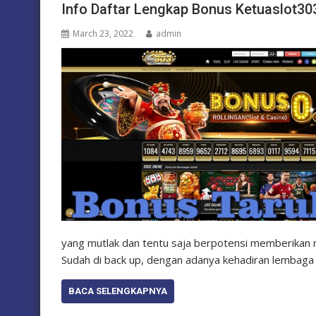
Info Daftar Lengkap Bonus Ketuaslot303
March 23, 2022
admin
yang mutlak dan tentu saja berpotensi memberikan m
Sudah di back up, dengan adanya kehadiran lembaga
BACA SELENGKAPNYA