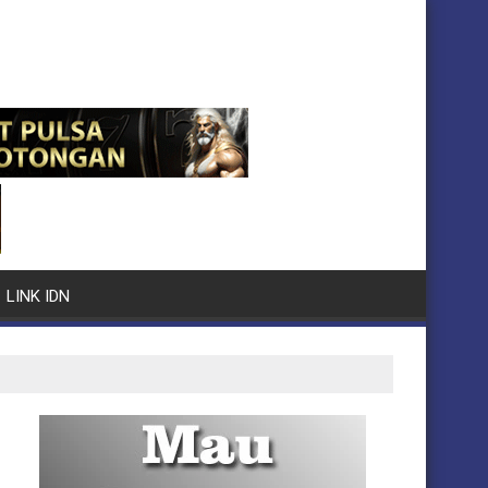
LINK IDN