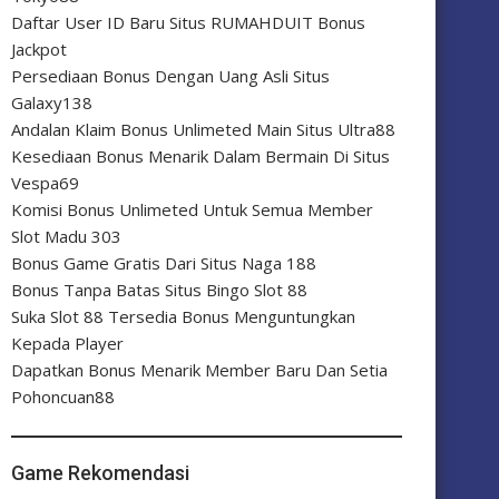
Daftar User ID Baru Situs RUMAHDUIT Bonus
Jackpot
Persediaan Bonus Dengan Uang Asli Situs
Galaxy138
Andalan Klaim Bonus Unlimeted Main Situs Ultra88
Kesediaan Bonus Menarik Dalam Bermain Di Situs
Vespa69
Komisi Bonus Unlimeted Untuk Semua Member
Slot Madu 303
Bonus Game Gratis Dari Situs Naga 188
Bonus Tanpa Batas Situs Bingo Slot 88
Suka Slot 88 Tersedia Bonus Menguntungkan
Kepada Player
Dapatkan Bonus Menarik Member Baru Dan Setia
Pohoncuan88
Game Rekomendasi