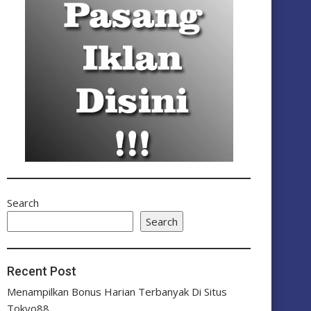
Search
Search
Recent Post
Menampilkan Bonus Harian Terbanyak Di Situs
Tokyo88