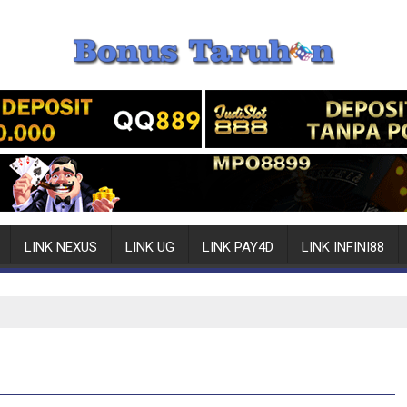
LINK NEXUS
LINK UG
LINK PAY4D
LINK INFINI88