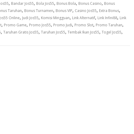
,
,
,
,
,
 Jos55
Bandar Jos55
Bola Jos55
Bonus Bola
Bonus Casino
Bonus
,
,
,
,
,
onus Taruhan
Bonus Turnamen
Bonus VIP
Casino Jos55
Extra Bonus
,
,
,
,
,
Jos55 Online
Judi Jos55
Komisi Mingguan
Link Alternatif
Link Infini88
Link
,
,
,
,
,
,
t
Promo Game
Promo Jos55
Promo Judi
Promo Slot
Promo Taruhan
,
,
,
,
,
5
Taruhan Gratis Jos55
Taruhan Jos55
Tembak Ikan Jos55
Togel Jos55