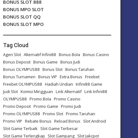
BONUS SLOT 888
BONUS MPO SLOT
BONUS SLOT QQ
BONUS SLOT MPO
Tag Cloud
Agen Slot
Alternatif Infini88
Bonus Bola
Bonus Casino
Bonus Deposit
Bonus Game
Bonus Judi
Bonus OLYMPUS88
Bonus Slot
Bonus Taruhan
Bonus Turnamen
Bonus VIP
Extra Bonus
Freebet
Freebet OLYMPUS88
Hadiah Undian
Infini88 Game
Judi Slot
Komisi Mingguan
Link Alternatif
Link Infini88
OLYMPUS88
Promo Bola
Promo Casino
Promo Deposit
Promo Game
Promo Judi
Promo OLYMPUS88
Promo Slot
Promo Taruhan
Promo VIP
Rebate Bonus
Reload Bonus
Slot Android
Slot Game Terbaik
Slot Game Terbesar
Slot Game Terlengkap
Slot Gampang
Slot Jakcpot