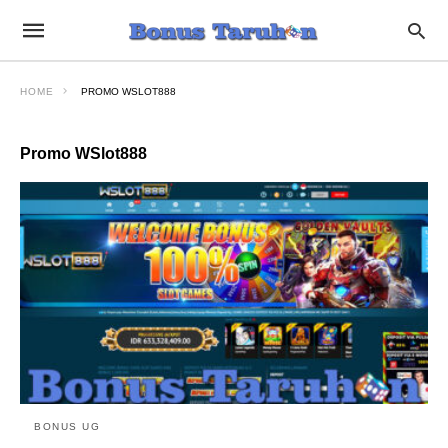
HOME
PROMO WSLOT888
Promo WSlot888
BONUS UG