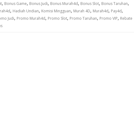
,
,
,
,
,
,
t
Bonus Game
Bonus Judi
Bonus Murah4d
Bonus Slot
Bonus Taruhan
,
,
,
,
,
,
urah4d
Hadiah Undian
Komisi Mingguan
Murah 4D
Murah4d
Pay4d
,
,
,
,
,
omo Judi
Promo Murah4d
Promo Slot
Promo Taruhan
Promo VIP
Rebate
us