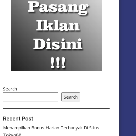
Search
Search
Recent Post
Menampilkan Bonus Harian Terbanyak Di Situs
Tokyo88