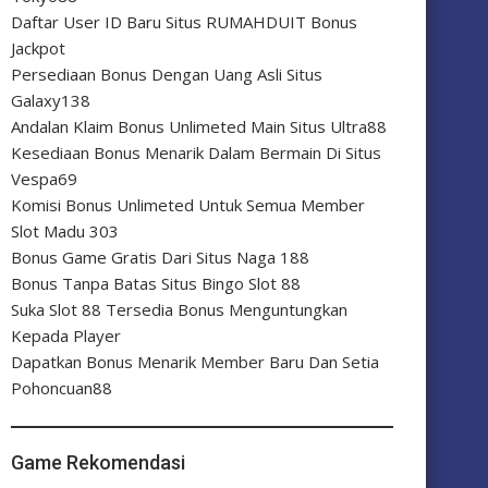
Daftar User ID Baru Situs RUMAHDUIT Bonus
Jackpot
Persediaan Bonus Dengan Uang Asli Situs
Galaxy138
Andalan Klaim Bonus Unlimeted Main Situs Ultra88
Kesediaan Bonus Menarik Dalam Bermain Di Situs
Vespa69
Komisi Bonus Unlimeted Untuk Semua Member
Slot Madu 303
Bonus Game Gratis Dari Situs Naga 188
Bonus Tanpa Batas Situs Bingo Slot 88
Suka Slot 88 Tersedia Bonus Menguntungkan
Kepada Player
Dapatkan Bonus Menarik Member Baru Dan Setia
Pohoncuan88
Game Rekomendasi