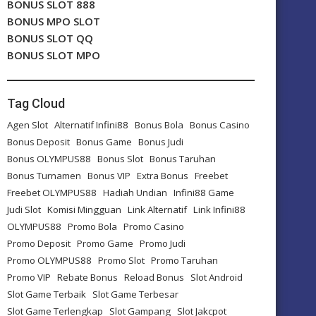
BONUS SLOT 888
BONUS MPO SLOT
BONUS SLOT QQ
BONUS SLOT MPO
Tag Cloud
Agen Slot
Alternatif Infini88
Bonus Bola
Bonus Casino
Bonus Deposit
Bonus Game
Bonus Judi
Bonus OLYMPUS88
Bonus Slot
Bonus Taruhan
Bonus Turnamen
Bonus VIP
Extra Bonus
Freebet
Freebet OLYMPUS88
Hadiah Undian
Infini88 Game
Judi Slot
Komisi Mingguan
Link Alternatif
Link Infini88
OLYMPUS88
Promo Bola
Promo Casino
Promo Deposit
Promo Game
Promo Judi
Promo OLYMPUS88
Promo Slot
Promo Taruhan
Promo VIP
Rebate Bonus
Reload Bonus
Slot Android
Slot Game Terbaik
Slot Game Terbesar
Slot Game Terlengkap
Slot Gampang
Slot Jakcpot