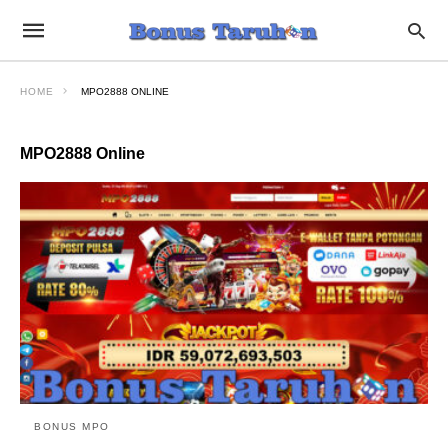
HOME
MPO2888 ONLINE
MPO2888 Online
BONUS MPO