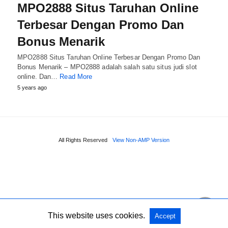
MPO2888 Situs Taruhan Online
Terbesar Dengan Promo Dan
Bonus Menarik
MPO2888 Situs Taruhan Online Terbesar Dengan Promo Dan
Bonus Menarik – MPO2888 adalah salah satu situs judi slot
online. Dan…
Read More
5 years ago
All Rights Reserved
View Non-AMP Version
This website uses cookies.
Accept